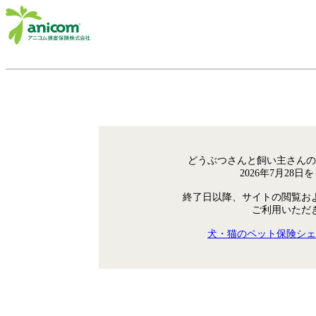
どうぶつさんと飼い主さんの
2026年7月28
終了日以降、サイトの閲覧お
ご利用いただ
犬・猫のペット保険シェ