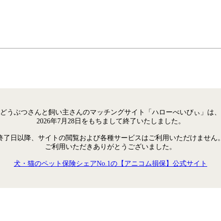
どうぶつさんと飼い主さんのマッチングサイト「ハローべいびぃ」は、
2026年7月28日をもちまして終了いたしました。
終了日以降、サイトの閲覧および各種サービスはご利用いただけません
ご利用いただきありがとうございました。
犬・猫のペット保険シェアNo.1の【アニコム損保】公式サイト