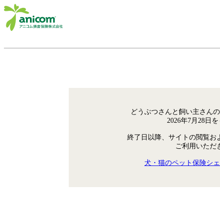
どうぶつさんと飼い主さんの
2026年7月28
終了日以降、サイトの閲覧お
ご利用いただ
犬・猫のペット保険シェ