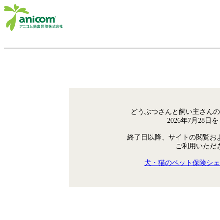
どうぶつさんと飼い主さんの
2026年7月28
終了日以降、サイトの閲覧お
ご利用いただ
犬・猫のペット保険シェ