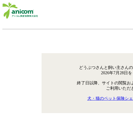
どうぶつさんと飼い主さんの
2026年7月28
終了日以降、サイトの閲覧お
ご利用いただ
犬・猫のペット保険シェ