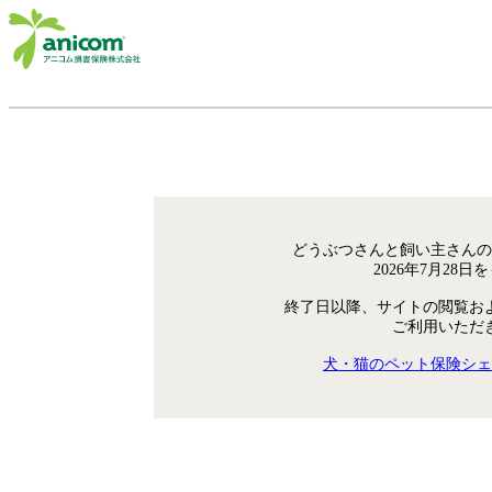
どうぶつさんと飼い主さんの
2026年7月28
終了日以降、サイトの閲覧お
ご利用いただ
犬・猫のペット保険シェ