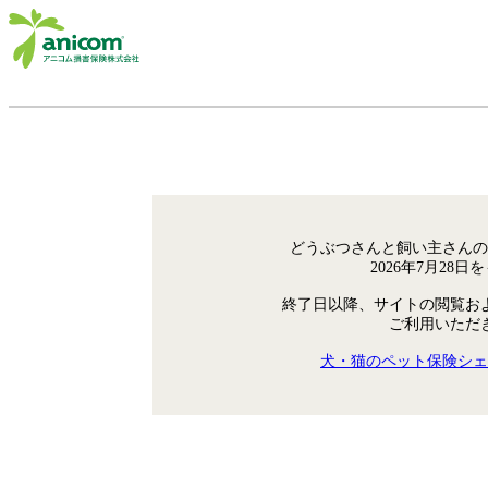
どうぶつさんと飼い主さんの
2026年7月28
終了日以降、サイトの閲覧お
ご利用いただ
犬・猫のペット保険シェ