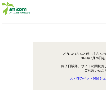
どうぶつさんと飼い主さんの
2026年7月28
終了日以降、サイトの閲覧お
ご利用いただ
犬・猫のペット保険シェ