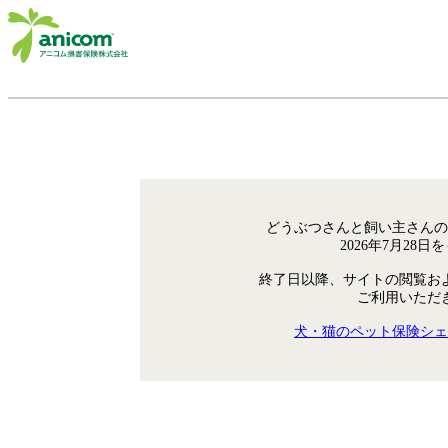
どうぶつさんと飼い主さんの
2026年7月28
終了日以降、サイトの閲覧お
ご利用いただ
犬・猫のペット保険シェ