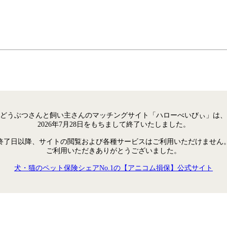
どうぶつさんと飼い主さんのマッチングサイト「ハローべいびぃ」は、
2026年7月28日をもちまして終了いたしました。
終了日以降、サイトの閲覧および各種サービスはご利用いただけません
ご利用いただきありがとうございました。
犬・猫のペット保険シェアNo.1の【アニコム損保】公式サイト