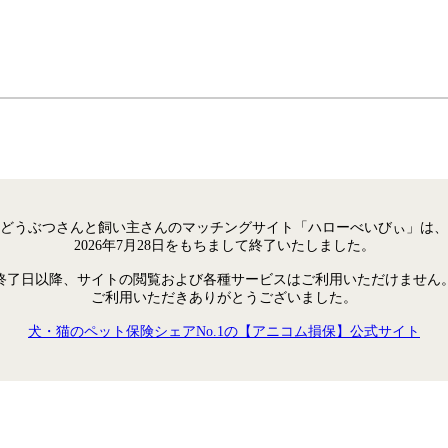
どうぶつさんと飼い主さんのマッチングサイト「ハローべいびぃ」は、
2026年7月28日をもちまして終了いたしました。
終了日以降、サイトの閲覧および各種サービスはご利用いただけません
ご利用いただきありがとうございました。
犬・猫のペット保険シェアNo.1の【アニコム損保】公式サイト