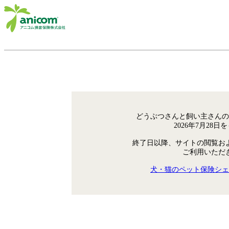
どうぶつさんと飼い主さんの
2026年7月28
終了日以降、サイトの閲覧お
ご利用いただ
犬・猫のペット保険シェ