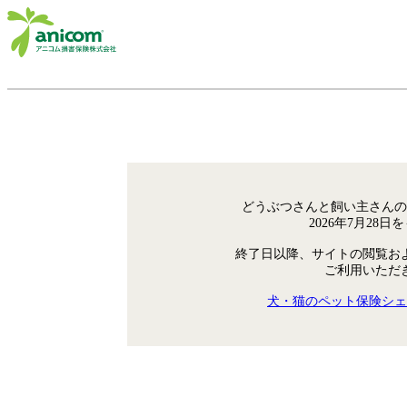
どうぶつさんと飼い主さんの
2026年7月28
終了日以降、サイトの閲覧お
ご利用いただ
犬・猫のペット保険シェ