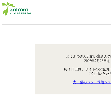
どうぶつさんと飼い主さんの
2026年7月28
終了日以降、サイトの閲覧お
ご利用いただ
犬・猫のペット保険シェ