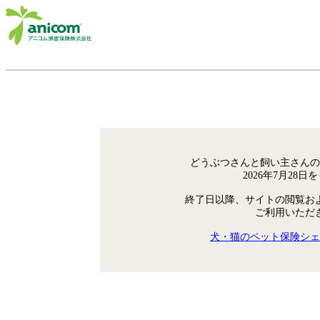
どうぶつさんと飼い主さんの
2026年7月28
終了日以降、サイトの閲覧お
ご利用いただ
犬・猫のペット保険シェ