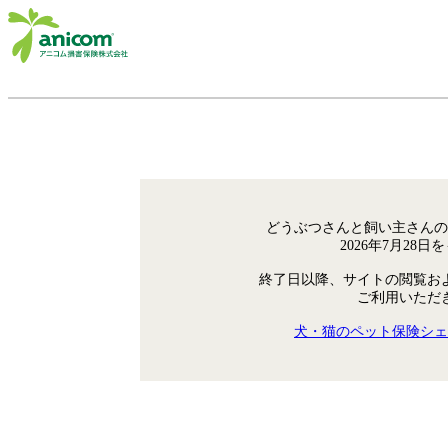
どうぶつさんと飼い主さんの
2026年7月28
終了日以降、サイトの閲覧お
ご利用いただ
犬・猫のペット保険シェ