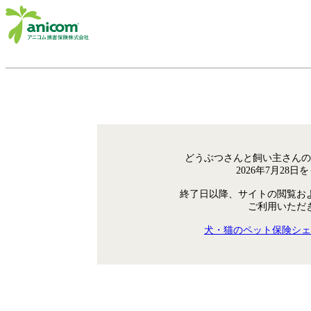
どうぶつさんと飼い主さんの
2026年7月28
終了日以降、サイトの閲覧お
ご利用いただ
犬・猫のペット保険シェ