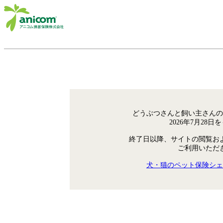
どうぶつさんと飼い主さんの
2026年7月28
終了日以降、サイトの閲覧お
ご利用いただ
犬・猫のペット保険シェ