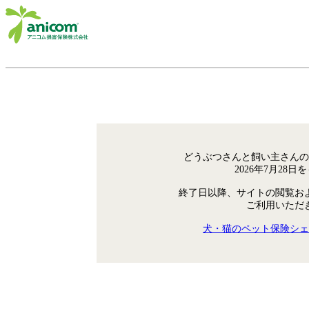
どうぶつさんと飼い主さんの
2026年7月28
終了日以降、サイトの閲覧お
ご利用いただ
犬・猫のペット保険シェ