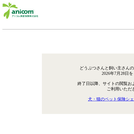
どうぶつさんと飼い主さんの
2026年7月28
終了日以降、サイトの閲覧お
ご利用いただ
犬・猫のペット保険シェ