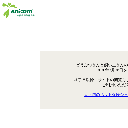
どうぶつさんと飼い主さんの
2026年7月28
終了日以降、サイトの閲覧お
ご利用いただ
犬・猫のペット保険シェ