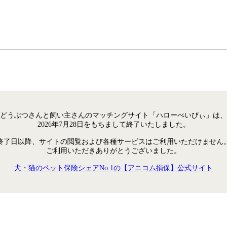
どうぶつさんと飼い主さんのマッチングサイト「ハローべいびぃ」は、
2026年7月28日をもちまして終了いたしました。
終了日以降、サイトの閲覧および各種サービスはご利用いただけません
ご利用いただきありがとうございました。
犬・猫のペット保険シェアNo.1の【アニコム損保】公式サイト