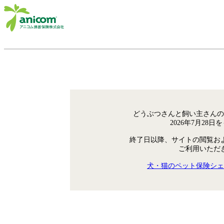
どうぶつさんと飼い主さんの
2026年7月28
終了日以降、サイトの閲覧お
ご利用いただ
犬・猫のペット保険シェ