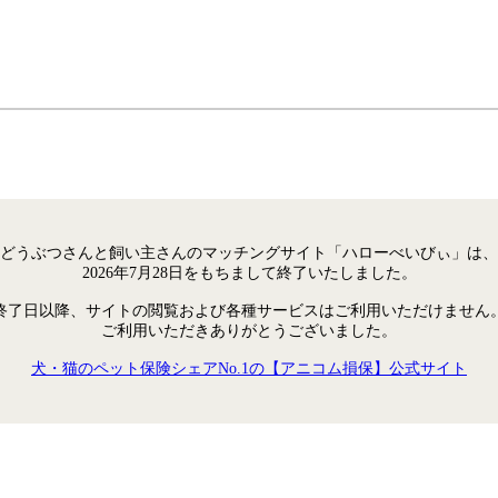
どうぶつさんと飼い主さんのマッチングサイト「ハローべいびぃ」は、
2026年7月28日をもちまして終了いたしました。
終了日以降、サイトの閲覧および各種サービスはご利用いただけません
ご利用いただきありがとうございました。
犬・猫のペット保険シェアNo.1の【アニコム損保】公式サイト