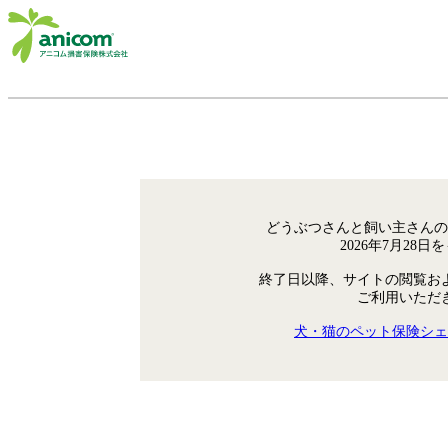
どうぶつさんと飼い主さんの
2026年7月28
終了日以降、サイトの閲覧お
ご利用いただ
犬・猫のペット保険シェ