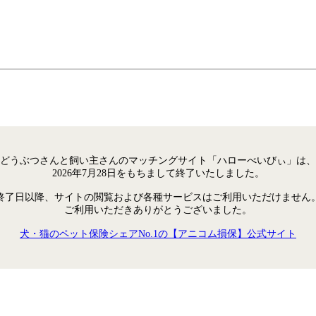
どうぶつさんと飼い主さんのマッチングサイト「ハローべいびぃ」は、
2026年7月28日をもちまして終了いたしました。
終了日以降、サイトの閲覧および各種サービスはご利用いただけません
ご利用いただきありがとうございました。
犬・猫のペット保険シェアNo.1の【アニコム損保】公式サイト