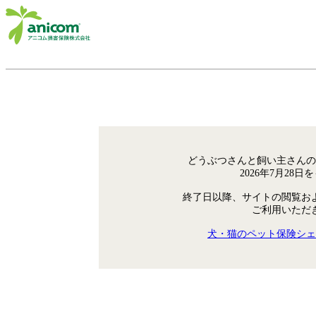
どうぶつさんと飼い主さんの
2026年7月28
終了日以降、サイトの閲覧お
ご利用いただ
犬・猫のペット保険シェ