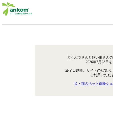
どうぶつさんと飼い主さんの
2026年7月28
終了日以降、サイトの閲覧お
ご利用いただ
犬・猫のペット保険シェ