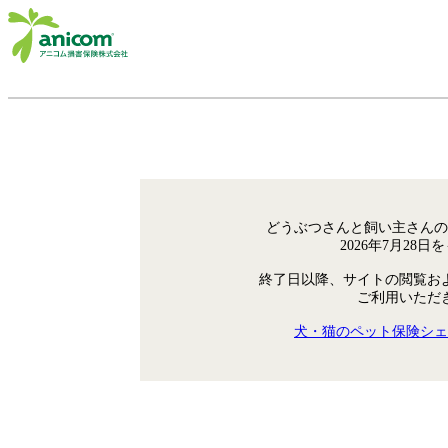
どうぶつさんと飼い主さんの
2026年7月28
終了日以降、サイトの閲覧お
ご利用いただ
犬・猫のペット保険シェ