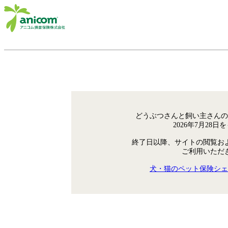
どうぶつさんと飼い主さんの
2026年7月28
終了日以降、サイトの閲覧お
ご利用いただ
犬・猫のペット保険シェ