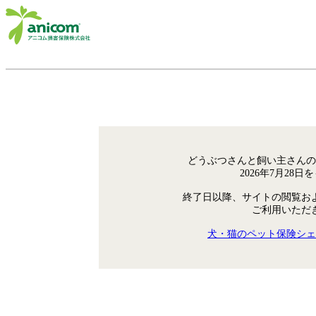
どうぶつさんと飼い主さんの
2026年7月28
終了日以降、サイトの閲覧お
ご利用いただ
犬・猫のペット保険シェ