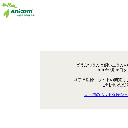
どうぶつさんと飼い主さんの
2026年7月28
終了日以降、サイトの閲覧お
ご利用いただ
犬・猫のペット保険シェ