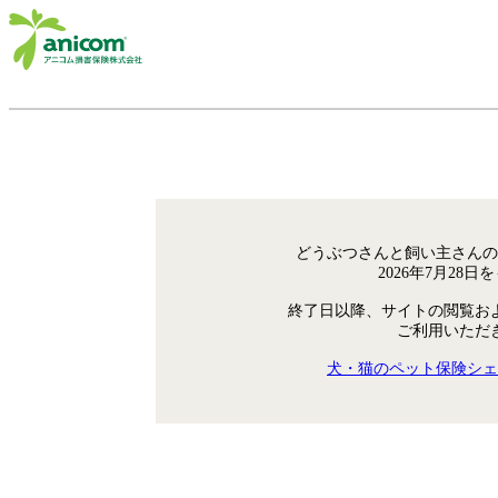
どうぶつさんと飼い主さんの
2026年7月28
終了日以降、サイトの閲覧お
ご利用いただ
犬・猫のペット保険シェ