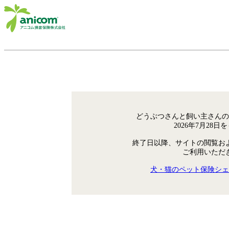
どうぶつさんと飼い主さんの
2026年7月28
終了日以降、サイトの閲覧お
ご利用いただ
犬・猫のペット保険シェ