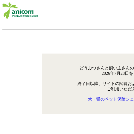
どうぶつさんと飼い主さんの
2026年7月28
終了日以降、サイトの閲覧お
ご利用いただ
犬・猫のペット保険シェ