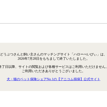
どうぶつさんと飼い主さんのマッチングサイト「ハローべいびぃ」は、
2026年7月28日をもちまして終了いたしました。
終了日以降、サイトの閲覧および各種サービスはご利用いただけません
ご利用いただきありがとうございました。
犬・猫のペット保険シェアNo.1の【アニコム損保】公式サイト