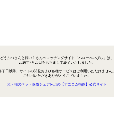
どうぶつさんと飼い主さんのマッチングサイト「ハローべいびぃ」は、
2026年7月28日をもちまして終了いたしました。
終了日以降、サイトの閲覧および各種サービスはご利用いただけません
ご利用いただきありがとうございました。
犬・猫のペット保険シェアNo.1の【アニコム損保】公式サイト