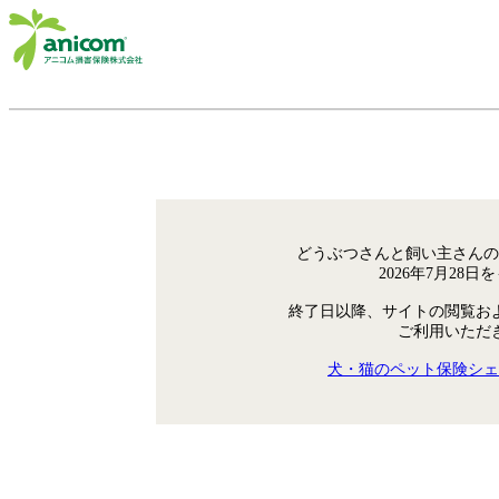
どうぶつさんと飼い主さんの
2026年7月28
終了日以降、サイトの閲覧お
ご利用いただ
犬・猫のペット保険シェ