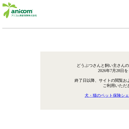
どうぶつさんと飼い主さんの
2026年7月28
終了日以降、サイトの閲覧お
ご利用いただ
犬・猫のペット保険シェ