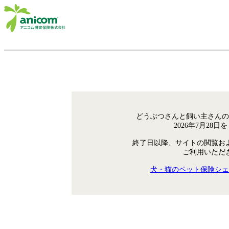
どうぶつさんと飼い主さんの
2026年7月28
終了日以降、サイトの閲覧お
ご利用いただ
犬・猫のペット保険シェ