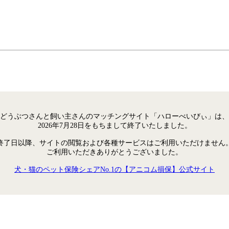
どうぶつさんと飼い主さんのマッチングサイト「ハローべいびぃ」は、
2026年7月28日をもちまして終了いたしました。
終了日以降、サイトの閲覧および各種サービスはご利用いただけません
ご利用いただきありがとうございました。
犬・猫のペット保険シェアNo.1の【アニコム損保】公式サイト