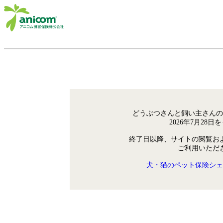
どうぶつさんと飼い主さんの
2026年7月28
終了日以降、サイトの閲覧お
ご利用いただ
犬・猫のペット保険シェ