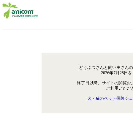
どうぶつさんと飼い主さんの
2026年7月28
終了日以降、サイトの閲覧お
ご利用いただ
犬・猫のペット保険シェ