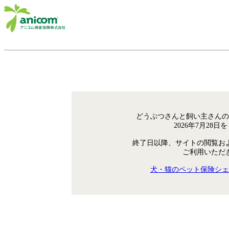
どうぶつさんと飼い主さんの
2026年7月28
終了日以降、サイトの閲覧お
ご利用いただ
犬・猫のペット保険シェ