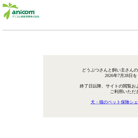
どうぶつさんと飼い主さんの
2026年7月28
終了日以降、サイトの閲覧お
ご利用いただ
犬・猫のペット保険シェ