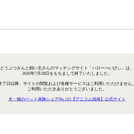
どうぶつさんと飼い主さんのマッチングサイト「ハローべいびぃ」は、
2026年7月28日をもちまして終了いたしました。
終了日以降、サイトの閲覧および各種サービスはご利用いただけません
ご利用いただきありがとうございました。
犬・猫のペット保険シェアNo.1の【アニコム損保】公式サイト