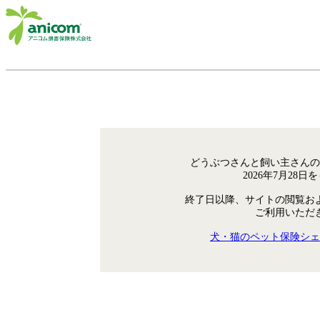
どうぶつさんと飼い主さんの
2026年7月28
終了日以降、サイトの閲覧お
ご利用いただ
犬・猫のペット保険シェ