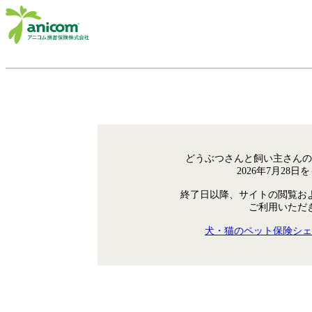
どうぶつさんと飼い主さんの
2026年7月28
終了日以降、サイトの閲覧お
ご利用いただ
犬・猫のペット保険シェ