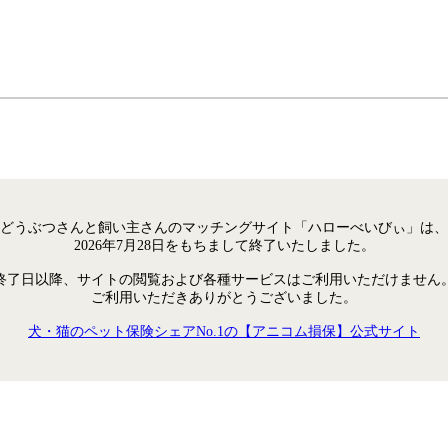
どうぶつさんと飼い主さんのマッチングサイト「ハローべいびぃ」は、
2026年7月28日をもちまして終了いたしました。
終了日以降、サイトの閲覧および各種サービスはご利用いただけません
ご利用いただきありがとうございました。
犬・猫のペット保険シェアNo.1の【アニコム損保】公式サイト