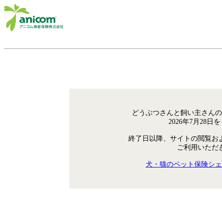
どうぶつさんと飼い主さんの
2026年7月28
終了日以降、サイトの閲覧お
ご利用いただ
犬・猫のペット保険シェ